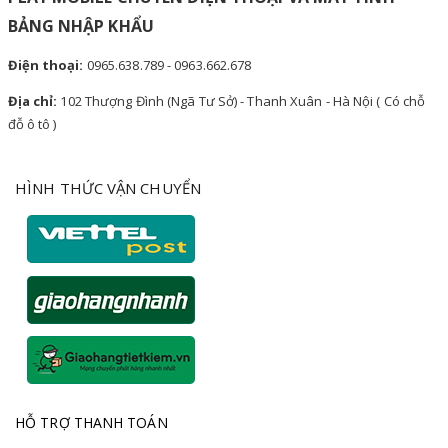
BẢNG NHẬP KHẨU
Điện thoại:
0965.638.789 - 0963.662.678
Địa chỉ:
102 Thượng Đình (Ngã Tư Sở) - Thanh Xuân - Hà Nội ( Có chỗ
đỗ ô tô )
HÌNH THỨC VẬN CHUYỂN
HỖ TRỢ THANH TOÁN