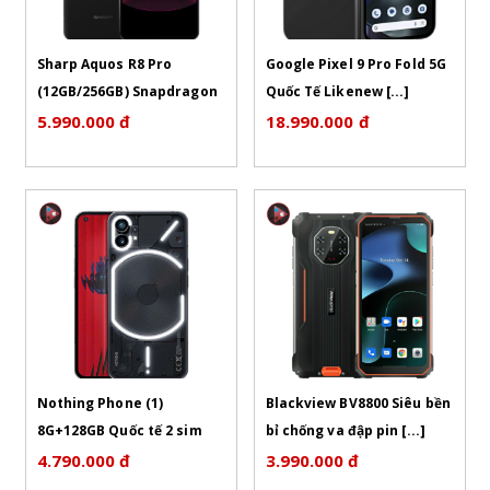
Sharp Aquos R8 Pro
Google Pixel 9 Pro Fold 5G
(12GB/256GB) Snapdragon
Quốc Tế Likenew [...]
8 Gen [...]
5.990.000 đ
18.990.000 đ
PLAYMOBILE
TÌNH TRẠNG MÁY
CAM KẾT:
- NGOẠI HÌNH ĐẸP TUYỂN
CHỌN ( Màn KHÔNG
TÌNH TRẠNG MÁY
CHẤM MỰC , KHÔNG ÁM
- MÁY MÀN HÌNH SÁNG
Ố )
ĐẸP ( Màn KHÔNG CHẤM
- GIÁ NGOÀI THỊ TRƯỜNG
MỰC , KHÔNG ÁM Ố )
RẺ HƠN SẼ LÀ HÀNG XẤU ,
- GIÁ NGOÀI THỊ TRƯỜNG
HOẶC CHẤM MỰC , HOẶC
RẺ HƠN SẼ LÀ HÀNG XẤU ,
SẼ PHẢI MUA THÊM GÓI
Nothing Phone (1)
Blackview BV8800 Siêu bền
HOẶC CHẤM MỰC , HOẶC
BẢO HÀNH
8G+128GB Quốc tế 2 sim
bỉ chống va đập pin [...]
SẼ PHẢI MUA THÊM GÓI
- TẶNG KÈM SẠC NHANH
Đẹp [...]
4.790.000 đ
3.990.000 đ
BẢO HÀNH
45W CHÍNH HÃNG TRỊ GIÁ