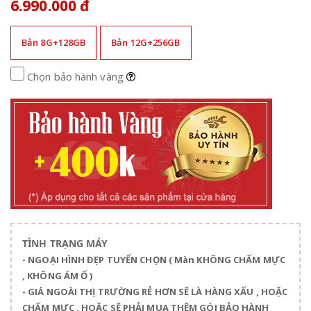
6.990.000 đ
Bản 8G+128GB
Bản 12G+256GB
Chọn bảo hành vàng
TÌNH TRẠNG MÁY
- NGOẠI HÌNH ĐẸP TUYỂN CHỌN ( Màn KHÔNG CHẤM MỰC
, KHÔNG ÁM Ố )
- GIÁ NGOÀI THỊ TRƯỜNG RẺ HƠN SẼ LÀ HÀNG XẤU , HOẶC
CHẤM MỰC , HOẶC SẼ PHẢI MUA THÊM GÓI BẢO HÀNH