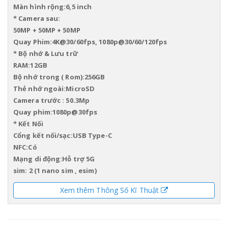
Màn hình rộng:6,5 inch
* Camera sau:
50MP + 50MP + 50MP
Quay Phim:4K@30/60fps, 1080p@30/60/120fps
* Bộ nhớ & Lưu trữ
RAM:12GB
Bộ nhớ trong ( Rom):256GB
Thẻ nhớ ngoài:MicroSD
Camera trước : 50.3Mp
Quay phim:1080p@30fps
* Kết Nối
Cổng kết nối/sạc:USB Type-C
NFC:Có
Mạng di động:Hỗ trợ 5G
sim: 2 (1 nano sim , esim)
Wifi:Wi-Fi 7
Xem thêm Thông Số Kĩ Thuật
Bluetooth:5.4
- Dung lượng pin:5,000 mAh