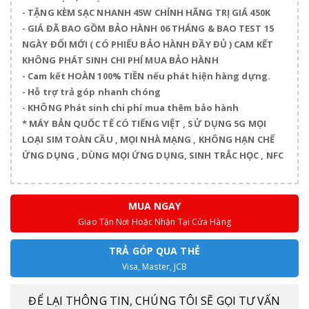
- TẶNG KÈM SẠC NHANH 45W CHÍNH HÃNG TRỊ GIÁ 450K
- GIÁ ĐÃ BAO GỒM BẢO HÀNH 06 THÁNG & BAO TEST 15
NGÀY ĐỔI MỚI ( CÓ PHIẾU BẢO HÀNH ĐẦY ĐỦ ) CAM KẾT
KHÔNG PHÁT SINH CHI PHÍ MUA BẢO HÀNH
- Cam kết HOÀN 100% TIỀN nếu phát hiện hàng dựng.
- Hỗ trợ trả góp nhanh chóng
- KHÔNG Phát sinh chi phí mua thêm bảo hành
* MÁY BẢN QUỐC TẾ CÓ TIẾNG VIỆT , SỬ DỤNG 5G MỌI
LOẠI SIM TOÀN CẦU , MỌI NHÀ MẠNG , KHÔNG HẠN CHẾ
ỨNG DỤNG , DÙNG MỌI ỨNG DỤNG, SINH TRẮC HỌC , NFC
MUA NGAY
Giao Tận Nơi Hoặc Nhận Tại Cửa Hàng
TRẢ GÓP QUA THẺ
Visa, Master, JCB
ĐỂ LẠI THÔNG TIN, CHÚNG TÔI SẼ GỌI TƯ VẤN