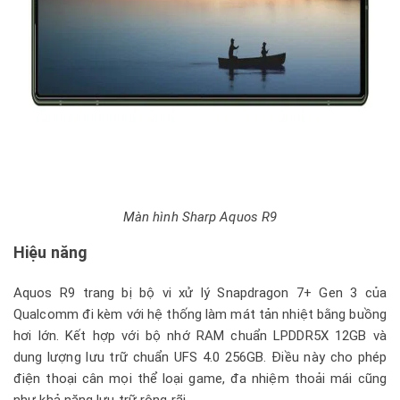
Màn hình Sharp Aquos R9
Hiệu năng
Aquos R9 trang bị bộ vi xử lý Snapdragon 7+ Gen 3 của
Qualcomm đi kèm với hệ thống làm mát tản nhiệt bằng buồng
hơi lớn. Kết hợp với bộ nhớ RAM chuẩn LPDDR5X 12GB và
dung lượng lưu trữ chuẩn UFS 4.0 256GB. Điều này cho phép
điện thoại cân mọi thể loại game, đa nhiệm thoải mái cũng
như khả năng lưu trữ rộng rãi.