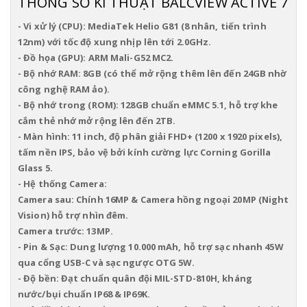
THÔNG SỐ KĨ THUẬT BALCVIEW ACTIVE 7
- Vi xử lý (CPU): MediaTek Helio G81 (8 nhân, tiến trình 
12nm) với tốc độ xung nhịp lên tới 2.0GHz.
- Đồ họa (GPU): ARM Mali-G52 MC2.
- Bộ nhớ RAM: 8GB (có thể mở rộng thêm lên đến 24GB nhờ 
công nghệ RAM ảo).
- Bộ nhớ trong (ROM): 128GB chuẩn eMMC 5.1, hỗ trợ khe 
cắm thẻ nhớ mở rộng lên đến 2TB.
- Màn hình: 11 inch, độ phân giải FHD+ (1200 x 1920 pixels), 
tấm nền IPS, bảo vệ bởi kính cường lực Corning Gorilla 
Glass 5.
- Hệ thống Camera:
Camera sau: Chính 16MP & Camera hồng ngoại 20MP (Night 
Vision) hỗ trợ nhìn đêm.
Camera trước: 13MP.
- Pin & Sạc: Dung lượng 10.000 mAh, hỗ trợ sạc nhanh 45W 
qua cổng USB-C và sạc ngược OTG 5W.
- Độ bền: Đạt chuẩn quân đội MIL-STD-810H, kháng 
nước/bụi chuẩn IP68 & IP69K.