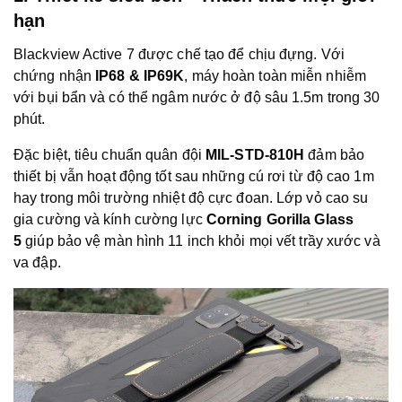
hạn
Blackview Active 7 được chế tạo để chịu đựng. Với
chứng nhận
IP68 & IP69K
, máy hoàn toàn miễn nhiễm
với bụi bẩn và có thể ngâm nước ở độ sâu 1.5m trong 30
phút.
Đặc biệt, tiêu chuẩn quân đội
MIL-STD-810H
đảm bảo
thiết bị vẫn hoạt động tốt sau những cú rơi từ độ cao 1m
hay trong môi trường nhiệt độ cực đoan. Lớp vỏ cao su
gia cường và kính cường lực
Corning Gorilla Glass
5
giúp bảo vệ màn hình 11 inch khỏi mọi vết trầy xước và
va đập.