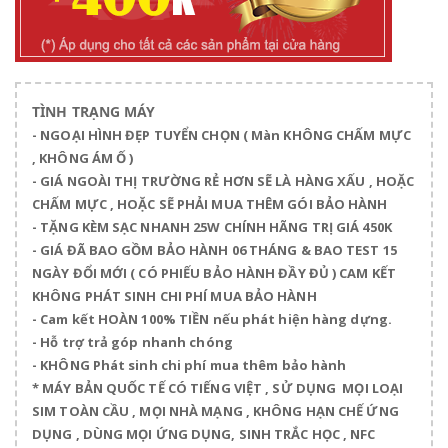
TÌNH TRẠNG MÁY
- NGOẠI HÌNH ĐẸP TUYỂN CHỌN ( Màn KHÔNG CHẤM MỰC
, KHÔNG ÁM Ố )
- GIÁ NGOÀI THỊ TRƯỜNG RẺ HƠN SẼ LÀ HÀNG XẤU , HOẶC
CHẤM MỰC , HOẶC SẼ PHẢI MUA THÊM GÓI BẢO HÀNH
- TẶNG KÈM SẠC NHANH 25W CHÍNH HÃNG TRỊ GIÁ 450K
- GIÁ ĐÃ BAO GỒM BẢO HÀNH 06 THÁNG & BAO TEST 15
NGÀY ĐỔI MỚI ( CÓ PHIẾU BẢO HÀNH ĐẦY ĐỦ ) CAM KẾT
KHÔNG PHÁT SINH CHI PHÍ MUA BẢO HÀNH
- Cam kết HOÀN 100% TIỀN nếu phát hiện hàng dựng.
- Hỗ trợ trả góp nhanh chóng
- KHÔNG Phát sinh chi phí mua thêm bảo hành
* MÁY BẢN QUỐC TẾ CÓ TIẾNG VIỆT , SỬ DỤNG MỌI LOẠI
SIM TOÀN CẦU , MỌI NHÀ MẠNG , KHÔNG HẠN CHẾ ỨNG
DỤNG , DÙNG MỌI ỨNG DỤNG, SINH TRẮC HỌC , NFC