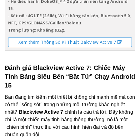
- Hệ điều hành: DokeOS_P 4.2 dựa trên nền tảng Android 
15.
- Kết nối: 4G LTE (2 SIM), Wi-Fi băng tần kép, Bluetooth 5.0, 
NFC, GPS/GLONASS/Galileo/Beidou.
Trọng lượng: Khoảng 932g.
Xem thêm Thông Số Kĩ Thuật Balcview Active 7
Đánh giá Blackview Active 7: Chiếc Máy
Tính Bảng Siêu Bền “Bất Tử” Chạy Android
15
Bạn đang tìm kiếm một thiết bị không chỉ mạnh mẽ mà còn
có thể "sống sót" trong những môi trường khắc nghiệt
nhất?
Blackview Active 7
chính là câu trả lời. Đây không
chỉ là một chiếc máy tính bảng thông thường; nó là một
"chiến binh" thực thụ với cấu hình hiện đại và độ bền
chuẩn quân đội.