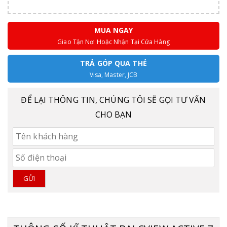
MUA NGAY
Giao Tận Nơi Hoặc Nhận Tại Cửa Hàng
TRẢ GÓP QUA THẺ
Visa, Master, JCB
ĐỂ LẠI THÔNG TIN, CHÚNG TÔI SẼ GỌI TƯ VẤN
CHO BẠN
GỬI