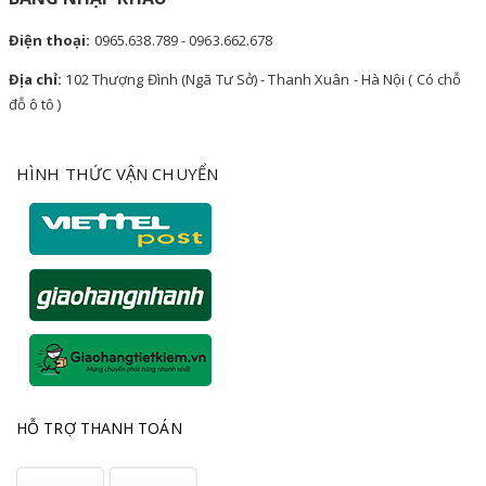
Điện thoại:
0965.638.789 - 0963.662.678
Địa chỉ:
102 Thượng Đình (Ngã Tư Sở) - Thanh Xuân - Hà Nội ( Có chỗ
đỗ ô tô )
HÌNH THỨC VẬN CHUYỂN
HỖ TRỢ THANH TOÁN