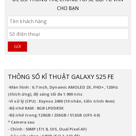
CHO BẠN
GỬI
THÔNG SỐ KĨ THUẬT GALAXY S25 FE
-Màn hình : 6.7 inch, Dynamic AMOLED 2X, FHD+, 120Hz
(thích ứng), độ sáng tối đa 1.900 nits
-Vi xử lý (CPU)
: Exynos 2400 (10 nhân, tiến trình 4nm)
-Bộ nhớ RAM : 8GB LPDDR5X
-Bộ nhớ trong:128GB / 256GB / 512GB (UFS 4.0)
* Camera sau
- Chính : 50MP (f/1.8, OIS, Dual Pixel AF)
- Góc siêu rộng : 12MP (f/2.2, 123 độ)