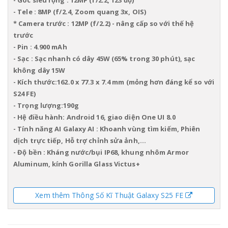
- Tele : 8MP (f/2.4, Zoom quang 3x, OIS)
* Camera trước : 12MP (f/2.2) - nâng cấp so với thế hệ
trước
- Pin : 4.900 mAh
- Sạc : Sạc nhanh có dây 45W (65% trong 30 phút), sạc
không dây 15W
- Kích thước:162.0 x 77.3 x 7.4 mm (mỏng hơn đáng kể so với
S24 FE)
- Trọng lượng:190g
- Hệ điều hành: Android 16, giao diện One UI 8.0
- Tính năng AI
Galaxy AI : Khoanh vùng tìm kiếm, Phiên
dịch trực tiếp, Hỗ trợ chỉnh sửa ảnh,...
- Độ bền
: Kháng nước/bụi IP68, khung nhôm Armor
Aluminum, kính Gorilla Glass Victus+
Xem thêm Thông Số Kĩ Thuật Galaxy S25 FE