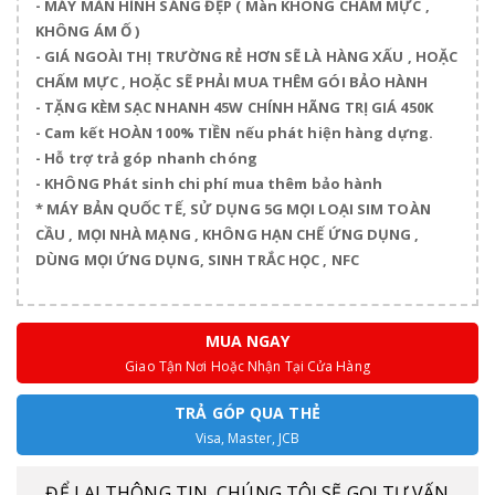
- MÁY MÀN HÌNH SÁNG ĐẸP ( Màn KHÔNG CHẤM MỰC ,
KHÔNG ÁM Ố )
- GIÁ NGOÀI THỊ TRƯỜNG RẺ HƠN SẼ LÀ HÀNG XẤU , HOẶC
CHẤM MỰC , HOẶC SẼ PHẢI MUA THÊM GÓI BẢO HÀNH
- TẶNG KÈM SẠC NHANH 45W CHÍNH HÃNG TRỊ GIÁ 450K
- Cam kết HOÀN 100% TIỀN nếu phát hiện hàng dựng.
- Hỗ trợ trả góp nhanh chóng
- KHÔNG Phát sinh chi phí mua thêm bảo hành
* MÁY BẢN QUỐC TẾ, SỬ DỤNG 5G MỌI LOẠI SIM TOÀN
CẦU , MỌI NHÀ MẠNG , KHÔNG HẠN CHẾ ỨNG DỤNG ,
DÙNG MỌI ỨNG DỤNG, SINH TRẮC HỌC , NFC
MUA NGAY
Giao Tận Nơi Hoặc Nhận Tại Cửa Hàng
TRẢ GÓP QUA THẺ
Visa, Master, JCB
ĐỂ LẠI THÔNG TIN, CHÚNG TÔI SẼ GỌI TƯ VẤN